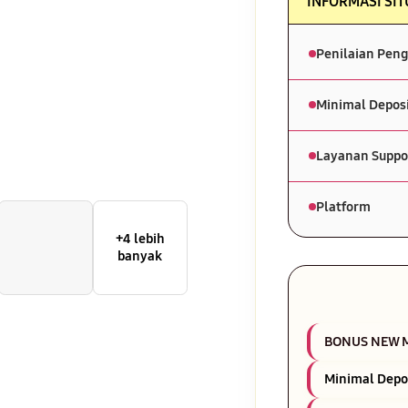
INFORMASI SIT
Penilaian Pen
Minimal Depos
Layanan Suppo
Platform
+4 lebih
banyak
BONUS NEW 
Minimal Depos