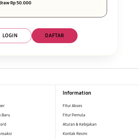
draw Rp 50.000
LOGIN
DAFTAR
Information
ber
Fitur Akses
n Baru
Fitur Pemula
ord
Aturan & Kebijakan
ansaksi
Kontak Resmi