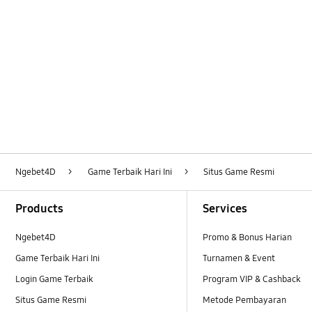
Layer Popup Close
Ngebet4D
>
Game Terbaik Hari Ini
>
Situs Game Resmi
Footer Navigation
Products
Services
Ngebet4D
Promo & Bonus Harian
Game Terbaik Hari Ini
Turnamen & Event
Login Game Terbaik
Program VIP & Cashback
Situs Game Resmi
Metode Pembayaran