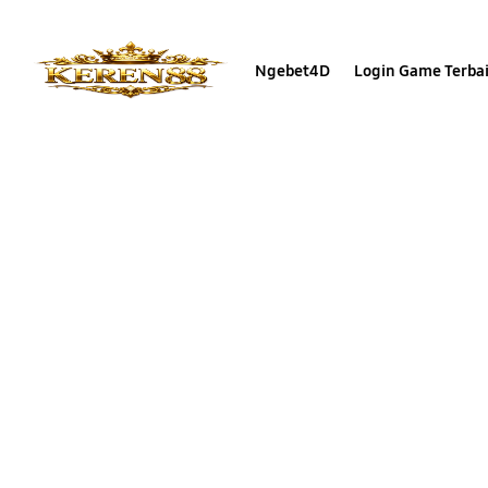
Skip
to
content
Ngebet4D
Login Game Terba