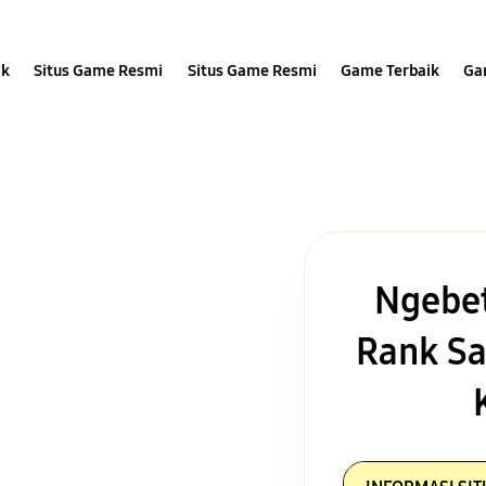
ik
Situs Game Resmi
Situs Game Resmi
Game Terbaik
Ga
Ngebet
Rank Sa