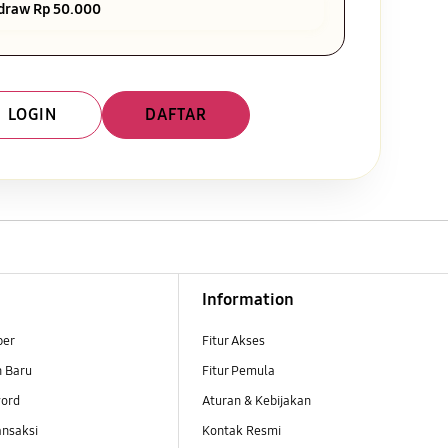
draw Rp 50.000
LOGIN
DAFTAR
Information
ber
Fitur Akses
n Baru
Fitur Pemula
ord
Aturan & Kebijakan
ansaksi
Kontak Resmi