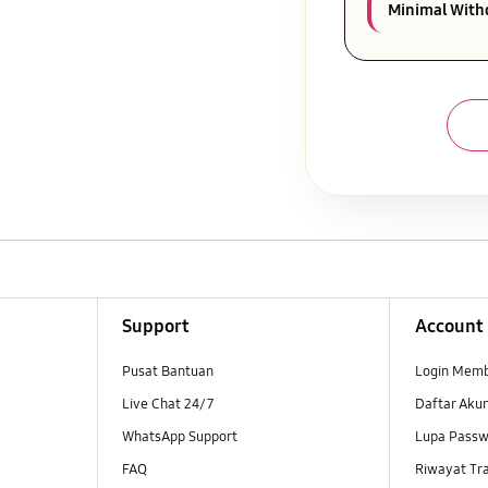
Minimal With
Support
Account
Pusat Bantuan
Login Mem
Live Chat 24/7
Daftar Aku
WhatsApp Support
Lupa Passw
FAQ
Riwayat Tr