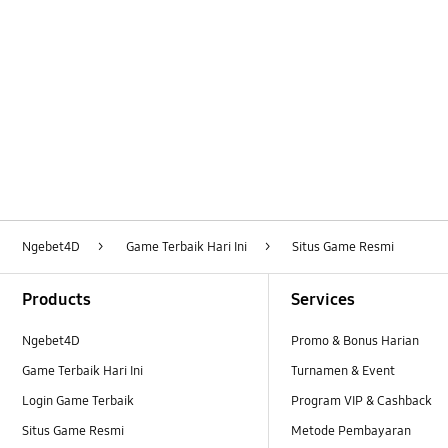
Layer Popup Close
Ngebet4D
>
Game Terbaik Hari Ini
>
Situs Game Resmi
Footer Navigation
Products
Services
Ngebet4D
Promo & Bonus Harian
Game Terbaik Hari Ini
Turnamen & Event
Login Game Terbaik
Program VIP & Cashback
Situs Game Resmi
Metode Pembayaran