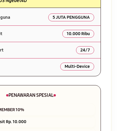
US Ngebet4D
gguna
5 JUTA PENGGUNA
it
10.000 Ribu
rt
24/7
Multi-Device
PENAWARAN SPESIAL
MEMBER 10%
it Rp. 10.000